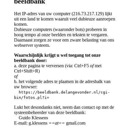
beeldbank
Het IP-adres van uw computer (216.73.217.129) lijkt
uit een land te komen waaruit veel dubieuze aanroepen
komen.
Dubieuze computers (waaronder bots) proberen in
hoog tempo al onze beelden en teksten te vergaren.
Daarnaast zorgen ze voor een zware belasting van ons
webserver systeem.
Waarschijnlijk krijgt u wel toegang tot onze
beeldbank door:
a. deze pagina te verversen (via: Ctrl+F5
of
met
Ctrl+Shift+R)
of
b. het volgende adres te plaatsen in de adresbalk van
uw browser:
https://beeldbank.delangevonder.nl/cgi-
bin/fotos.pl?i=
Lukt het desondanks niet, neem dan contact op met de
systeembeheerder van deze beeldbank:
Guido Klessens
E-mail: g.klessens
==at==
gmail.com