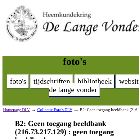
foto's
foto's
tijdschriften
bibliotheek
websit
de lange vonder
→
→
Homepage DLV
Collectie Foto's DLV
B2: Geen toegang beeldbank (216.
B2: Geen toegang beeldbank
(216.73.217.129) : geen toegang