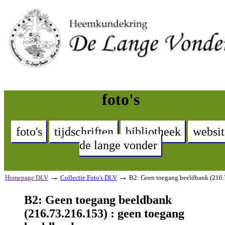
foto's
foto's
tijdschriften
bibliotheek
websit
de lange vonder
→
→
Homepage DLV
Collectie Foto's DLV
B2: Geen toegang beeldbank (216.
B2: Geen toegang beeldbank
(216.73.216.153) : geen toegang