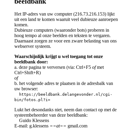
beeldbank
Het IP-adres van uw computer (216.73.216.153) lijkt
uit een land te komen waaruit veel dubieuze aanroepen
komen.
Dubieuze computers (waaronder bots) proberen in
hoog tempo al onze beelden en teksten te vergaren.
Daarnaast zorgen ze voor een zware belasting van ons
webserver systeem.
Waarschijnlijk krijgt u wel toegang tot onze
beeldbank door:
a. deze pagina te verversen (via: Ctrl+F5
of
met
Ctrl+Shift+R)
of
b. het volgende adres te plaatsen in de adresbalk van
uw browser:
https://beeldbank.delangevonder.nl/cgi-
bin/fotos.pl?i=
Lukt het desondanks niet, neem dan contact op met de
systeembeheerder van deze beeldbank:
Guido Klessens
E-mail: g.klessens
==at==
gmail.com