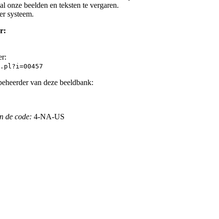
l onze beelden en teksten te vergaren.
er systeem.
r:
er:
.pl?i=00457
beheerder van deze beeldbank:
n de code:
4-NA-US