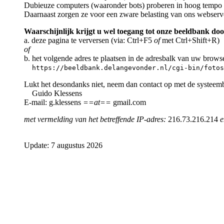
Dubieuze computers (waaronder bots) proberen in hoog tempo a
Daarnaast zorgen ze voor een zware belasting van ons webserv
Waarschijnlijk krijgt u wel toegang tot onze beeldbank doo
a. deze pagina te verversen (via: Ctrl+F5
of
met Ctrl+Shift+R)
of
b. het volgende adres te plaatsen in de adresbalk van uw brows
https://beeldbank.delangevonder.nl/cgi-bin/fotos
Lukt het desondanks niet, neem dan contact op met de systeem
Guido Klessens
E-mail: g.klessens
==at==
gmail.com
met vermelding van het betreffende IP-adres:
216.73.216.214
e
Update: 7 augustus 2026