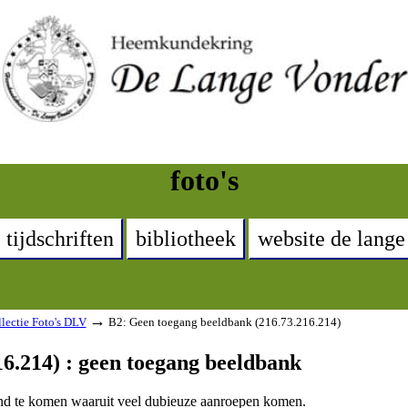
foto's
tijdschriften
bibliotheek
website de lange
→
lectie Foto's DLV
B2: Geen toegang beeldbank (216.73.216.214)
6.214) : geen toegang beeldbank
land te komen waaruit veel dubieuze aanroepen komen.