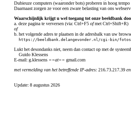
Dubieuze computers (waaronder bots) proberen in hoog tempo a
Daarnaast zorgen ze voor een zware belasting van ons webserv
Waarschijnlijk krijgt u wel toegang tot onze beeldbank doo
a. deze pagina te verversen (via: Ctrl+F5
of
met Ctrl+Shift+R)
of
b. het volgende adres te plaatsen in de adresbalk van uw brows
https://beeldbank.delangevonder.nl/cgi-bin/fotos
Lukt het desondanks niet, neem dan contact op met de systeem
Guido Klessens
E-mail: g.klessens
==at==
gmail.com
met vermelding van het betreffende IP-adres:
216.73.217.39
en
Update: 8 augustus 2026