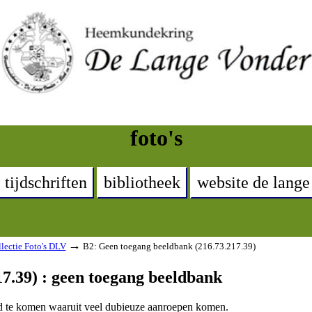
foto's
tijdschriften
bibliotheek
website de lange
→
lectie Foto's DLV
B2: Geen toegang beeldbank (216.73.217.39)
7.39) : geen toegang beeldbank
and te komen waaruit veel dubieuze aanroepen komen.