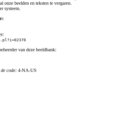
l onze beelden en teksten te vergaren.
er systeem.
r:
er:
.pl?i=02370
beheerder van deze beeldbank:
 de code:
4-NA-US