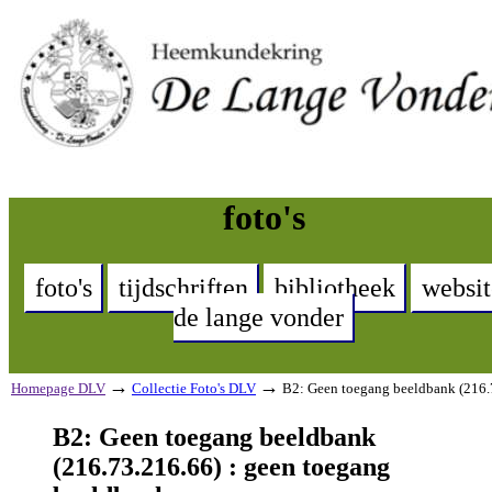
foto's
foto's
tijdschriften
bibliotheek
websit
de lange vonder
→
→
Homepage DLV
Collectie Foto's DLV
B2: Geen toegang beeldbank (216.
B2: Geen toegang beeldbank
(216.73.216.66) : geen toegang