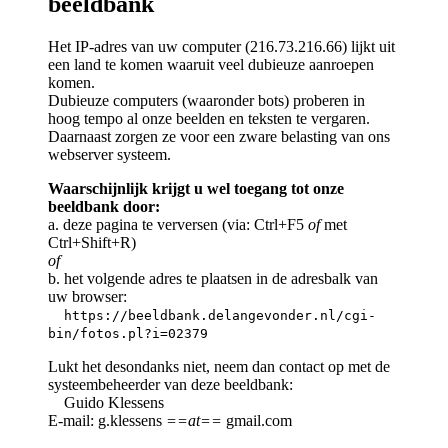
beeldbank
Het IP-adres van uw computer (216.73.216.66) lijkt uit
een land te komen waaruit veel dubieuze aanroepen
komen.
Dubieuze computers (waaronder bots) proberen in
hoog tempo al onze beelden en teksten te vergaren.
Daarnaast zorgen ze voor een zware belasting van ons
webserver systeem.
Waarschijnlijk krijgt u wel toegang tot onze
beeldbank door:
a. deze pagina te verversen (via: Ctrl+F5
of
met
Ctrl+Shift+R)
of
b. het volgende adres te plaatsen in de adresbalk van
uw browser:
https://beeldbank.delangevonder.nl/cgi-
bin/fotos.pl?i=02379
Lukt het desondanks niet, neem dan contact op met de
systeembeheerder van deze beeldbank:
Guido Klessens
E-mail: g.klessens
==at==
gmail.com