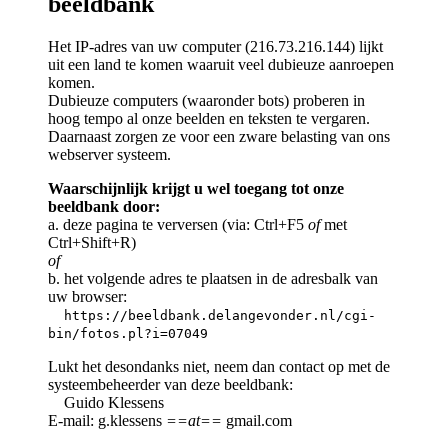
beeldbank
Het IP-adres van uw computer (216.73.216.144) lijkt
uit een land te komen waaruit veel dubieuze aanroepen
komen.
Dubieuze computers (waaronder bots) proberen in
hoog tempo al onze beelden en teksten te vergaren.
Daarnaast zorgen ze voor een zware belasting van ons
webserver systeem.
Waarschijnlijk krijgt u wel toegang tot onze
beeldbank door:
a. deze pagina te verversen (via: Ctrl+F5
of
met
Ctrl+Shift+R)
of
b. het volgende adres te plaatsen in de adresbalk van
uw browser:
https://beeldbank.delangevonder.nl/cgi-
bin/fotos.pl?i=07049
Lukt het desondanks niet, neem dan contact op met de
systeembeheerder van deze beeldbank:
Guido Klessens
E-mail: g.klessens
==at==
gmail.com