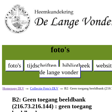
foto's
foto's
tijdschriften
bibliotheek
websit
de lange vonder
→
→
Homepage DLV
Collectie Foto's DLV
B2: Geen toegang beeldbank (216.
B2: Geen toegang beeldbank
(216.73.216.144) : geen toegang