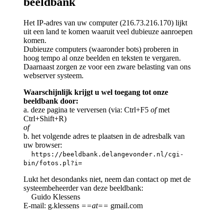
beeldbank
Het IP-adres van uw computer (216.73.216.170) lijkt
uit een land te komen waaruit veel dubieuze aanroepen
komen.
Dubieuze computers (waaronder bots) proberen in
hoog tempo al onze beelden en teksten te vergaren.
Daarnaast zorgen ze voor een zware belasting van ons
webserver systeem.
Waarschijnlijk krijgt u wel toegang tot onze
beeldbank door:
a. deze pagina te verversen (via: Ctrl+F5
of
met
Ctrl+Shift+R)
of
b. het volgende adres te plaatsen in de adresbalk van
uw browser:
https://beeldbank.delangevonder.nl/cgi-
bin/fotos.pl?i=
Lukt het desondanks niet, neem dan contact op met de
systeembeheerder van deze beeldbank:
Guido Klessens
E-mail: g.klessens
==at==
gmail.com