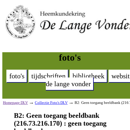
foto's
foto's
tijdschriften
bibliotheek
websit
de lange vonder
→
→
Homepage DLV
Collectie Foto's DLV
B2: Geen toegang beeldbank (216.
B2: Geen toegang beeldbank
(216.73.216.170) : geen toegang