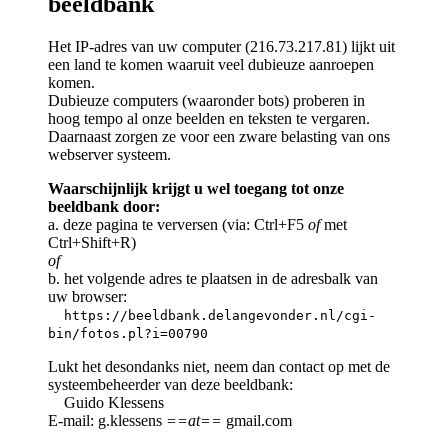
beeldbank
Het IP-adres van uw computer (216.73.217.81) lijkt uit
een land te komen waaruit veel dubieuze aanroepen
komen.
Dubieuze computers (waaronder bots) proberen in
hoog tempo al onze beelden en teksten te vergaren.
Daarnaast zorgen ze voor een zware belasting van ons
webserver systeem.
Waarschijnlijk krijgt u wel toegang tot onze
beeldbank door:
a. deze pagina te verversen (via: Ctrl+F5
of
met
Ctrl+Shift+R)
of
b. het volgende adres te plaatsen in de adresbalk van
uw browser:
https://beeldbank.delangevonder.nl/cgi-
bin/fotos.pl?i=00790
Lukt het desondanks niet, neem dan contact op met de
systeembeheerder van deze beeldbank:
Guido Klessens
E-mail: g.klessens
==at==
gmail.com