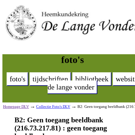
foto's
foto's
tijdschriften
bibliotheek
websit
de lange vonder
→
→
Homepage DLV
Collectie Foto's DLV
B2: Geen toegang beeldbank (216.
B2: Geen toegang beeldbank
(216.73.217.81) : geen toegang