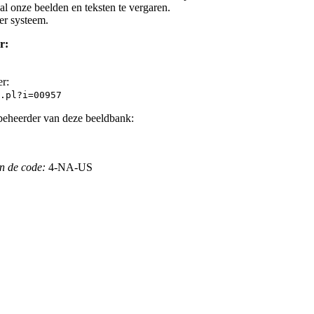
l onze beelden en teksten te vergaren.
er systeem.
r:
er:
.pl?i=00957
beheerder van deze beeldbank:
n de code:
4-NA-US