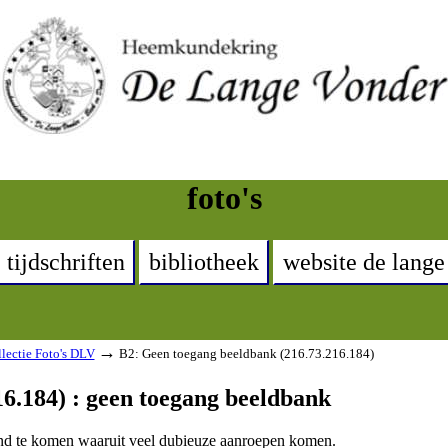
foto's
tijdschriften
bibliotheek
website de lange
→
lectie Foto's DLV
B2: Geen toegang beeldbank (216.73.216.184)
6.184) : geen toegang beeldbank
land te komen waaruit veel dubieuze aanroepen komen.