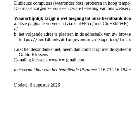
Dubieuze computers (waaronder bots) proberen in hoog tempo a
Daarnaast zorgen ze voor een zware belasting van ons webserv
Waarschijnlijk krijgt u wel toegang tot onze beeldbank doo
a. deze pagina te verversen (via: Ctrl+F5
of
met Ctrl+Shift+R)
of
b. het volgende adres te plaatsen in de adresbalk van uw brows
https://beeldbank.delangevonder.nl/cgi-bin/fotos
Lukt het desondanks niet, neem dan contact op met de systeem
Guido Klessens
E-mail: g.klessens
==at==
gmail.com
met vermelding van het betreffende IP-adres:
216.73.216.184
e
Update: 6 augustus 2026