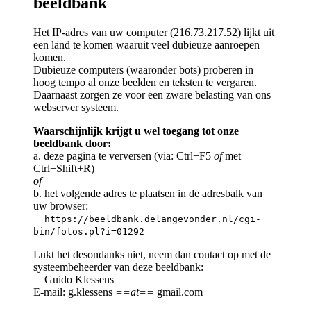
beeldbank
Het IP-adres van uw computer (216.73.217.52) lijkt uit
een land te komen waaruit veel dubieuze aanroepen
komen.
Dubieuze computers (waaronder bots) proberen in
hoog tempo al onze beelden en teksten te vergaren.
Daarnaast zorgen ze voor een zware belasting van ons
webserver systeem.
Waarschijnlijk krijgt u wel toegang tot onze
beeldbank door:
a. deze pagina te verversen (via: Ctrl+F5
of
met
Ctrl+Shift+R)
of
b. het volgende adres te plaatsen in de adresbalk van
uw browser:
https://beeldbank.delangevonder.nl/cgi-
bin/fotos.pl?i=01292
Lukt het desondanks niet, neem dan contact op met de
systeembeheerder van deze beeldbank:
Guido Klessens
E-mail: g.klessens
==at==
gmail.com