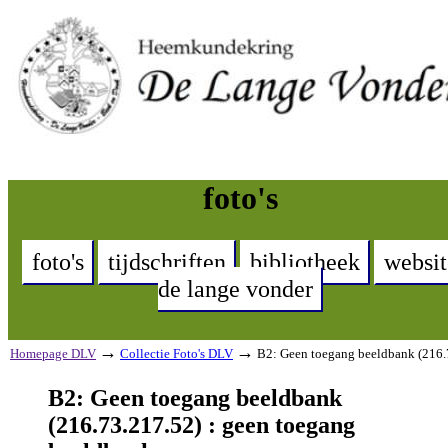
foto's
foto's
tijdschriften
bibliotheek
websit
de lange vonder
→
→
Homepage DLV
Collectie Foto's DLV
B2: Geen toegang beeldbank (216.
B2: Geen toegang beeldbank
(216.73.217.52) : geen toegang