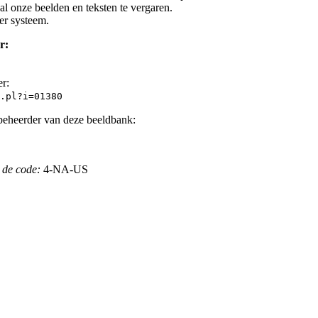
l onze beelden en teksten te vergaren.
er systeem.
r:
er:
.pl?i=01380
beheerder van deze beeldbank:
 de code:
4-NA-US