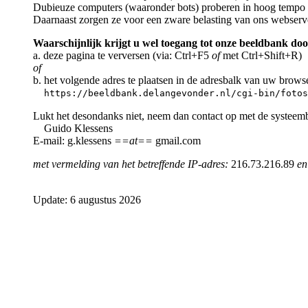
Dubieuze computers (waaronder bots) proberen in hoog tempo a
Daarnaast zorgen ze voor een zware belasting van ons webserv
Waarschijnlijk krijgt u wel toegang tot onze beeldbank doo
a. deze pagina te verversen (via: Ctrl+F5
of
met Ctrl+Shift+R)
of
b. het volgende adres te plaatsen in de adresbalk van uw brows
https://beeldbank.delangevonder.nl/cgi-bin/fotos
Lukt het desondanks niet, neem dan contact op met de systeem
Guido Klessens
E-mail: g.klessens
==at==
gmail.com
met vermelding van het betreffende IP-adres:
216.73.216.89
en
Update: 6 augustus 2026