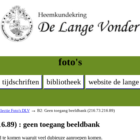
foto's
tijdschriften
bibliotheek
website de lange
→
lectie Foto's DLV
B2: Geen toegang beeldbank (216.73.216.89)
6.89) : geen toegang beeldbank
and te komen waaruit veel dubieuze aanroepen komen.