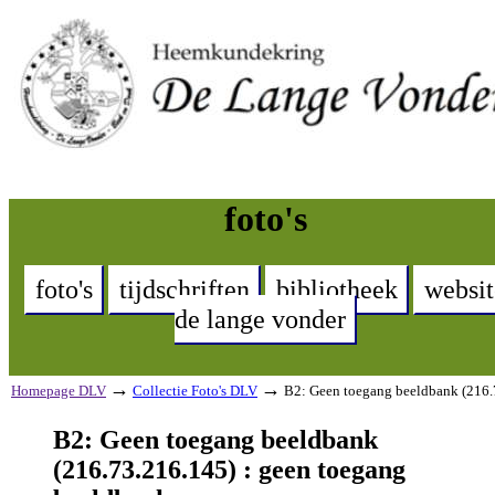
foto's
foto's
tijdschriften
bibliotheek
websit
de lange vonder
→
→
Homepage DLV
Collectie Foto's DLV
B2: Geen toegang beeldbank (216.
B2: Geen toegang beeldbank
(216.73.216.145) : geen toegang