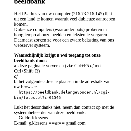
beeldbank
Het IP-adres van uw computer (216.73.216.145) lijkt
uit een land te komen waaruit veel dubieuze aanroepen
komen.
Dubieuze computers (waaronder bots) proberen in
hoog tempo al onze beelden en teksten te vergaren.
Daarnaast zorgen ze voor een zware belasting van ons
webserver systeem.
Waarschijnlijk krijgt u wel toegang tot onze
beeldbank door:
a. deze pagina te verversen (via: Ctrl+F5
of
met
Ctrl+Shift+R)
of
b. het volgende adres te plaatsen in de adresbalk van
uw browser:
https://beeldbank.delangevonder.nl/cgi-
bin/fotos.pl?i=01546
Lukt het desondanks niet, neem dan contact op met de
systeembeheerder van deze beeldbank:
Guido Klessens
E-mail: g.klessens
==at==
gmail.com