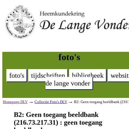
foto's
foto's
tijdschriften
bibliotheek
websit
de lange vonder
→
→
Homepage DLV
Collectie Foto's DLV
B2: Geen toegang beeldbank (216.
B2: Geen toegang beeldbank
(216.73.217.31) : geen toegang