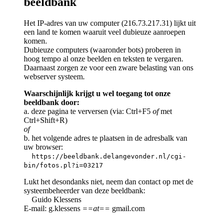
beeldbank
Het IP-adres van uw computer (216.73.217.31) lijkt uit
een land te komen waaruit veel dubieuze aanroepen
komen.
Dubieuze computers (waaronder bots) proberen in
hoog tempo al onze beelden en teksten te vergaren.
Daarnaast zorgen ze voor een zware belasting van ons
webserver systeem.
Waarschijnlijk krijgt u wel toegang tot onze
beeldbank door:
a. deze pagina te verversen (via: Ctrl+F5
of
met
Ctrl+Shift+R)
of
b. het volgende adres te plaatsen in de adresbalk van
uw browser:
https://beeldbank.delangevonder.nl/cgi-
bin/fotos.pl?i=03217
Lukt het desondanks niet, neem dan contact op met de
systeembeheerder van deze beeldbank:
Guido Klessens
E-mail: g.klessens
==at==
gmail.com