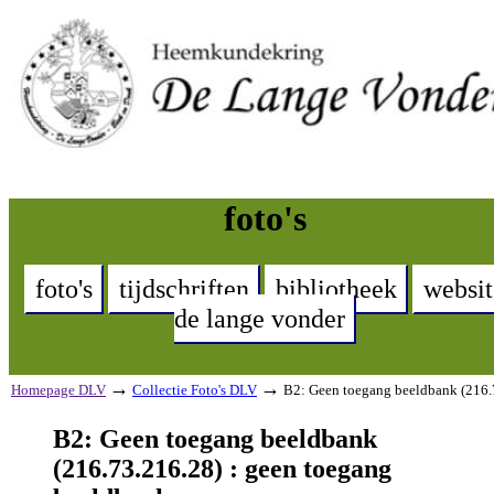
foto's
foto's
tijdschriften
bibliotheek
websit
de lange vonder
→
→
Homepage DLV
Collectie Foto's DLV
B2: Geen toegang beeldbank (216.
B2: Geen toegang beeldbank
(216.73.216.28) : geen toegang