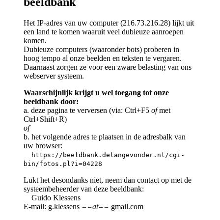
beeldbank
Het IP-adres van uw computer (216.73.216.28) lijkt uit
een land te komen waaruit veel dubieuze aanroepen
komen.
Dubieuze computers (waaronder bots) proberen in
hoog tempo al onze beelden en teksten te vergaren.
Daarnaast zorgen ze voor een zware belasting van ons
webserver systeem.
Waarschijnlijk krijgt u wel toegang tot onze
beeldbank door:
a. deze pagina te verversen (via: Ctrl+F5
of
met
Ctrl+Shift+R)
of
b. het volgende adres te plaatsen in de adresbalk van
uw browser:
https://beeldbank.delangevonder.nl/cgi-
bin/fotos.pl?i=04228
Lukt het desondanks niet, neem dan contact op met de
systeembeheerder van deze beeldbank:
Guido Klessens
E-mail: g.klessens
==at==
gmail.com