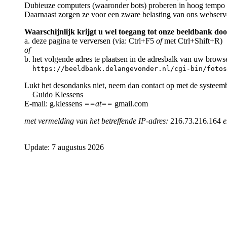
Dubieuze computers (waaronder bots) proberen in hoog tempo a
Daarnaast zorgen ze voor een zware belasting van ons webserv
Waarschijnlijk krijgt u wel toegang tot onze beeldbank doo
a. deze pagina te verversen (via: Ctrl+F5
of
met Ctrl+Shift+R)
of
b. het volgende adres te plaatsen in de adresbalk van uw brows
https://beeldbank.delangevonder.nl/cgi-bin/fotos
Lukt het desondanks niet, neem dan contact op met de systeem
Guido Klessens
E-mail: g.klessens
==at==
gmail.com
met vermelding van het betreffende IP-adres:
216.73.216.164
e
Update: 7 augustus 2026