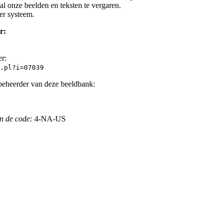
l onze beelden en teksten te vergaren.
er systeem.
r:
er:
.pl?i=07039
beheerder van deze beeldbank:
n de code:
4-NA-US