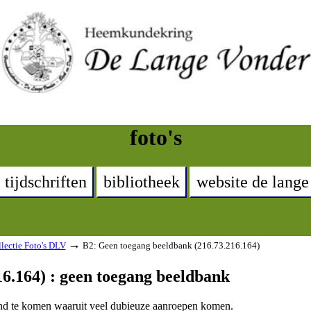
foto's
tijdschriften
bibliotheek
website de lange
→
lectie Foto's DLV
B2: Geen toegang beeldbank (216.73.216.164)
6.164) : geen toegang beeldbank
land te komen waaruit veel dubieuze aanroepen komen.