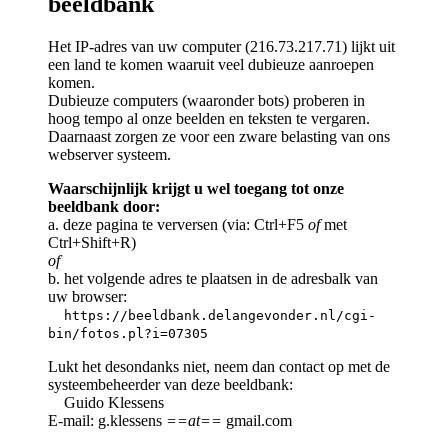
beeldbank
Het IP-adres van uw computer (216.73.217.71) lijkt uit
een land te komen waaruit veel dubieuze aanroepen
komen.
Dubieuze computers (waaronder bots) proberen in
hoog tempo al onze beelden en teksten te vergaren.
Daarnaast zorgen ze voor een zware belasting van ons
webserver systeem.
Waarschijnlijk krijgt u wel toegang tot onze
beeldbank door:
a. deze pagina te verversen (via: Ctrl+F5
of
met
Ctrl+Shift+R)
of
b. het volgende adres te plaatsen in de adresbalk van
uw browser:
https://beeldbank.delangevonder.nl/cgi-
bin/fotos.pl?i=07305
Lukt het desondanks niet, neem dan contact op met de
systeembeheerder van deze beeldbank:
Guido Klessens
E-mail: g.klessens
==at==
gmail.com