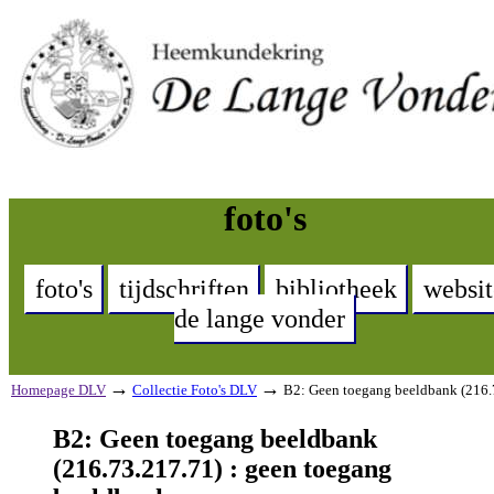
foto's
foto's
tijdschriften
bibliotheek
websit
de lange vonder
→
→
Homepage DLV
Collectie Foto's DLV
B2: Geen toegang beeldbank (216.
B2: Geen toegang beeldbank
(216.73.217.71) : geen toegang