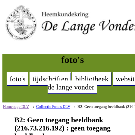
foto's
foto's
tijdschriften
bibliotheek
websit
de lange vonder
→
→
Homepage DLV
Collectie Foto's DLV
B2: Geen toegang beeldbank (216.
B2: Geen toegang beeldbank
(216.73.216.192) : geen toegang