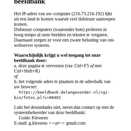
beeldbank
Het IP-adres van uw computer (216.73.216.192) lijkt
uit een land te komen waaruit veel dubieuze aanroepen
komen.
Dubieuze computers (waaronder bots) proberen in
hoog tempo al onze beelden en teksten te vergaren.
Daarnaast zorgen ze voor een zware belasting van ons
webserver systeem.
Waarschijnlijk krijgt u wel toegang tot onze
beeldbank door:
a. deze pagina te verversen (via: Ctrl+F5
of
met
Ctrl+Shift+R)
of
b. het volgende adres te plaatsen in de adresbalk van
uw browser:
https://beeldbank.delangevonder.nl/cgi-
bin/fotos.pl?i=08402
Lukt het desondanks niet, neem dan contact op met de
systeembeheerder van deze beeldbank:
Guido Klessens
E-mail: g.klessens
==at==
gmail.com