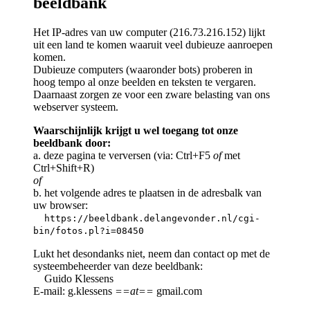
beeldbank
Het IP-adres van uw computer (216.73.216.152) lijkt
uit een land te komen waaruit veel dubieuze aanroepen
komen.
Dubieuze computers (waaronder bots) proberen in
hoog tempo al onze beelden en teksten te vergaren.
Daarnaast zorgen ze voor een zware belasting van ons
webserver systeem.
Waarschijnlijk krijgt u wel toegang tot onze
beeldbank door:
a. deze pagina te verversen (via: Ctrl+F5
of
met
Ctrl+Shift+R)
of
b. het volgende adres te plaatsen in de adresbalk van
uw browser:
https://beeldbank.delangevonder.nl/cgi-
bin/fotos.pl?i=08450
Lukt het desondanks niet, neem dan contact op met de
systeembeheerder van deze beeldbank:
Guido Klessens
E-mail: g.klessens
==at==
gmail.com