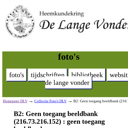
foto's
foto's
tijdschriften
bibliotheek
websit
de lange vonder
→
→
Homepage DLV
Collectie Foto's DLV
B2: Geen toegang beeldbank (216.
B2: Geen toegang beeldbank
(216.73.216.152) : geen toegang