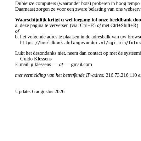
Dubieuze computers (waaronder bots) proberen in hoog tempo a
Daarnaast zorgen ze voor een zware belasting van ons webserv
Waarschijnlijk krijgt u wel toegang tot onze beeldbank doo
a. deze pagina te verversen (via: Ctrl+F5
of
met Ctrl+Shift+R)
of
b. het volgende adres te plaatsen in de adresbalk van uw brows
https://beeldbank.delangevonder.nl/cgi-bin/fotos
Lukt het desondanks niet, neem dan contact op met de systeem
Guido Klessens
E-mail: g.klessens
==at==
gmail.com
met vermelding van het betreffende IP-adres:
216.73.216.110
e
Update: 6 augustus 2026