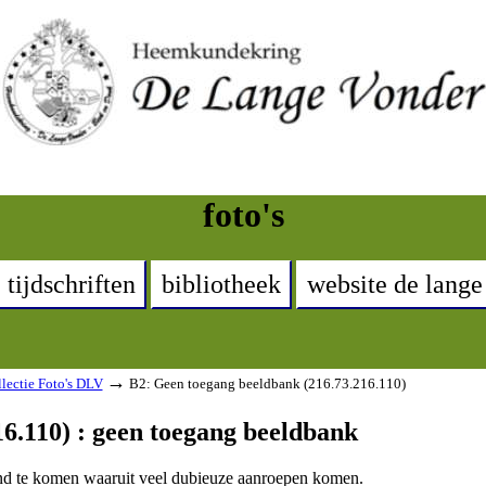
foto's
tijdschriften
bibliotheek
website de lange
→
lectie Foto's DLV
B2: Geen toegang beeldbank (216.73.216.110)
6.110) : geen toegang beeldbank
land te komen waaruit veel dubieuze aanroepen komen.