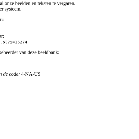
l onze beelden en teksten te vergaren.
er systeem.
r:
er:
.pl?i=15274
beheerder van deze beeldbank:
n de code:
4-NA-US