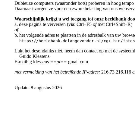
Dubieuze computers (waaronder bots) proberen in hoog tempo a
Daarnaast zorgen ze voor een zware belasting van ons webserv
Waarschijnlijk krijgt u wel toegang tot onze beeldbank doo
a. deze pagina te verversen (via: Ctrl+F5
of
met Ctrl+Shift+R)
of
b. het volgende adres te plaatsen in de adresbalk van uw brows
https://beeldbank.delangevonder.nl/cgi-bin/fotos
Lukt het desondanks niet, neem dan contact op met de systeem
Guido Klessens
E-mail: g.klessens
==at==
gmail.com
met vermelding van het betreffende IP-adres:
216.73.216.116
e
Update: 8 augustus 2026