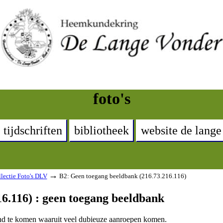
foto's
tijdschriften
bibliotheek
website de lange
→
lectie Foto's DLV
B2: Geen toegang beeldbank (216.73.216.116)
6.116) : geen toegang beeldbank
land te komen waaruit veel dubieuze aanroepen komen.