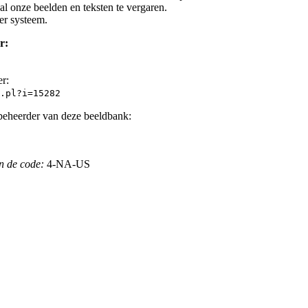
l onze beelden en teksten te vergaren.
er systeem.
r:
er:
.pl?i=15282
beheerder van deze beeldbank:
n de code:
4-NA-US