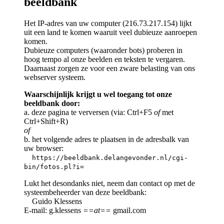
beeldbank
Het IP-adres van uw computer (216.73.217.154) lijkt
uit een land te komen waaruit veel dubieuze aanroepen
komen.
Dubieuze computers (waaronder bots) proberen in
hoog tempo al onze beelden en teksten te vergaren.
Daarnaast zorgen ze voor een zware belasting van ons
webserver systeem.
Waarschijnlijk krijgt u wel toegang tot onze
beeldbank door:
a. deze pagina te verversen (via: Ctrl+F5
of
met
Ctrl+Shift+R)
of
b. het volgende adres te plaatsen in de adresbalk van
uw browser:
https://beeldbank.delangevonder.nl/cgi-
bin/fotos.pl?i=
Lukt het desondanks niet, neem dan contact op met de
systeembeheerder van deze beeldbank:
Guido Klessens
E-mail: g.klessens
==at==
gmail.com