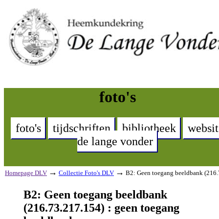
foto's
foto's
tijdschriften
bibliotheek
websit
de lange vonder
→
→
Homepage DLV
Collectie Foto's DLV
B2: Geen toegang beeldbank (216.
B2: Geen toegang beeldbank
(216.73.217.154) : geen toegang