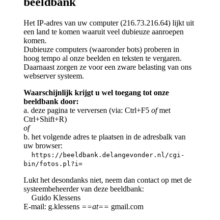
beeldbank
Het IP-adres van uw computer (216.73.216.64) lijkt uit
een land te komen waaruit veel dubieuze aanroepen
komen.
Dubieuze computers (waaronder bots) proberen in
hoog tempo al onze beelden en teksten te vergaren.
Daarnaast zorgen ze voor een zware belasting van ons
webserver systeem.
Waarschijnlijk krijgt u wel toegang tot onze
beeldbank door:
a. deze pagina te verversen (via: Ctrl+F5
of
met
Ctrl+Shift+R)
of
b. het volgende adres te plaatsen in de adresbalk van
uw browser:
https://beeldbank.delangevonder.nl/cgi-
bin/fotos.pl?i=
Lukt het desondanks niet, neem dan contact op met de
systeembeheerder van deze beeldbank:
Guido Klessens
E-mail: g.klessens
==at==
gmail.com