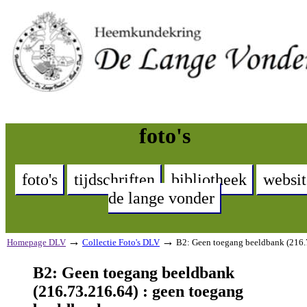
foto's
foto's
tijdschriften
bibliotheek
websit
de lange vonder
→
→
Homepage DLV
Collectie Foto's DLV
B2: Geen toegang beeldbank (216.
B2: Geen toegang beeldbank
(216.73.216.64) : geen toegang