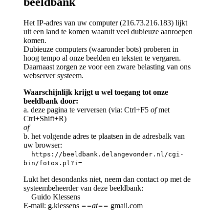
beeldbank
Het IP-adres van uw computer (216.73.216.183) lijkt
uit een land te komen waaruit veel dubieuze aanroepen
komen.
Dubieuze computers (waaronder bots) proberen in
hoog tempo al onze beelden en teksten te vergaren.
Daarnaast zorgen ze voor een zware belasting van ons
webserver systeem.
Waarschijnlijk krijgt u wel toegang tot onze
beeldbank door:
a. deze pagina te verversen (via: Ctrl+F5
of
met
Ctrl+Shift+R)
of
b. het volgende adres te plaatsen in de adresbalk van
uw browser:
https://beeldbank.delangevonder.nl/cgi-
bin/fotos.pl?i=
Lukt het desondanks niet, neem dan contact op met de
systeembeheerder van deze beeldbank:
Guido Klessens
E-mail: g.klessens
==at==
gmail.com