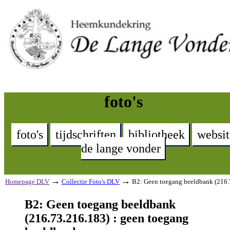
foto's
foto's
tijdschriften
bibliotheek
websit
de lange vonder
→
→
Homepage DLV
Collectie Foto's DLV
B2: Geen toegang beeldbank (216.
B2: Geen toegang beeldbank
(216.73.216.183) : geen toegang