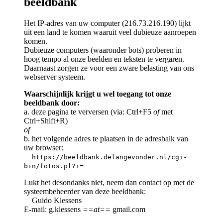
beeldbank
Het IP-adres van uw computer (216.73.216.190) lijkt
uit een land te komen waaruit veel dubieuze aanroepen
komen.
Dubieuze computers (waaronder bots) proberen in
hoog tempo al onze beelden en teksten te vergaren.
Daarnaast zorgen ze voor een zware belasting van ons
webserver systeem.
Waarschijnlijk krijgt u wel toegang tot onze
beeldbank door:
a. deze pagina te verversen (via: Ctrl+F5
of
met
Ctrl+Shift+R)
of
b. het volgende adres te plaatsen in de adresbalk van
uw browser:
https://beeldbank.delangevonder.nl/cgi-
bin/fotos.pl?i=
Lukt het desondanks niet, neem dan contact op met de
systeembeheerder van deze beeldbank:
Guido Klessens
E-mail: g.klessens
==at==
gmail.com