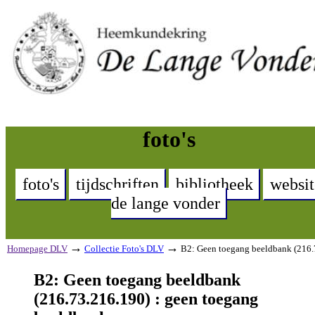
foto's
foto's
tijdschriften
bibliotheek
websit
de lange vonder
→
→
Homepage DLV
Collectie Foto's DLV
B2: Geen toegang beeldbank (216.
B2: Geen toegang beeldbank
(216.73.216.190) : geen toegang