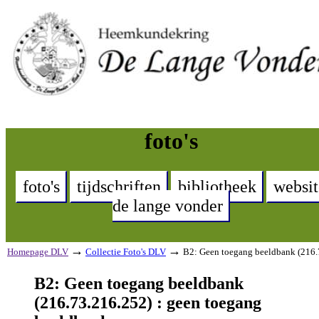
foto's
foto's
tijdschriften
bibliotheek
websit
de lange vonder
→
→
Homepage DLV
Collectie Foto's DLV
B2: Geen toegang beeldbank (216.
B2: Geen toegang beeldbank
(216.73.216.252) : geen toegang