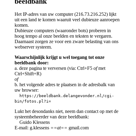
beeldbank
Het IP-adres van uw computer (216.73.216.252) lijkt
uit een land te komen waaruit veel dubieuze aanroepen
komen.
Dubieuze computers (waaronder bots) proberen in
hoog tempo al onze beelden en teksten te vergaren.
Daarnaast zorgen ze voor een zware belasting van ons
webserver systeem.
Waarschijnlijk krijgt u wel toegang tot onze
beeldbank door:
a. deze pagina te verversen (via: Ctrl+F5
of
met
Ctrl+Shift+R)
of
b. het volgende adres te plaatsen in de adresbalk van
uw browser:
https://beeldbank.delangevonder.nl/cgi-
bin/fotos.pl?i=
Lukt het desondanks niet, neem dan contact op met de
systeembeheerder van deze beeldbank:
Guido Klessens
E-mail: g.klessens
==at==
gmail.com