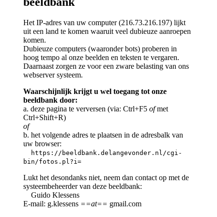
beeldbank
Het IP-adres van uw computer (216.73.216.197) lijkt
uit een land te komen waaruit veel dubieuze aanroepen
komen.
Dubieuze computers (waaronder bots) proberen in
hoog tempo al onze beelden en teksten te vergaren.
Daarnaast zorgen ze voor een zware belasting van ons
webserver systeem.
Waarschijnlijk krijgt u wel toegang tot onze
beeldbank door:
a. deze pagina te verversen (via: Ctrl+F5
of
met
Ctrl+Shift+R)
of
b. het volgende adres te plaatsen in de adresbalk van
uw browser:
https://beeldbank.delangevonder.nl/cgi-
bin/fotos.pl?i=
Lukt het desondanks niet, neem dan contact op met de
systeembeheerder van deze beeldbank:
Guido Klessens
E-mail: g.klessens
==at==
gmail.com