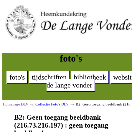
foto's
foto's
tijdschriften
bibliotheek
websit
de lange vonder
→
→
Homepage DLV
Collectie Foto's DLV
B2: Geen toegang beeldbank (216.
B2: Geen toegang beeldbank
(216.73.216.197) : geen toegang