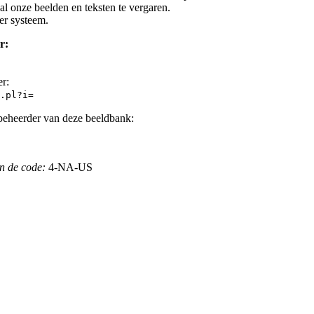
l onze beelden en teksten te vergaren.
er systeem.
r:
er:
.pl?i=
beheerder van deze beeldbank:
n de code:
4-NA-US