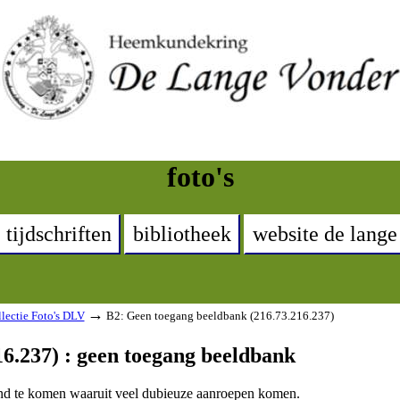
foto's
tijdschriften
bibliotheek
website de lange
→
lectie Foto's DLV
B2: Geen toegang beeldbank (216.73.216.237)
6.237) : geen toegang beeldbank
land te komen waaruit veel dubieuze aanroepen komen.