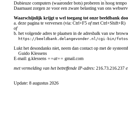
Dubieuze computers (waaronder bots) proberen in hoog tempo a
Daarnaast zorgen ze voor een zware belasting van ons webserv
Waarschijnlijk krijgt u wel toegang tot onze beeldbank doo
a. deze pagina te verversen (via: Ctrl+F5
of
met Ctrl+Shift+R)
of
b. het volgende adres te plaatsen in de adresbalk van uw brows
https://beeldbank.delangevonder.nl/cgi-bin/fotos
Lukt het desondanks niet, neem dan contact op met de systeem
Guido Klessens
E-mail: g.klessens
==at==
gmail.com
met vermelding van het betreffende IP-adres:
216.73.216.237
e
Update: 8 augustus 2026