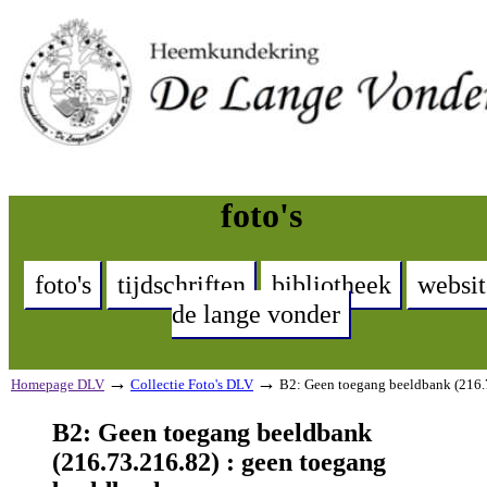
foto's
foto's
tijdschriften
bibliotheek
websit
de lange vonder
→
→
Homepage DLV
Collectie Foto's DLV
B2: Geen toegang beeldbank (216.
B2: Geen toegang beeldbank
(216.73.216.82) : geen toegang