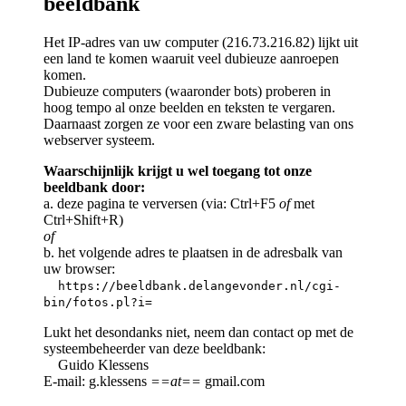
beeldbank
Het IP-adres van uw computer (216.73.216.82) lijkt uit
een land te komen waaruit veel dubieuze aanroepen
komen.
Dubieuze computers (waaronder bots) proberen in
hoog tempo al onze beelden en teksten te vergaren.
Daarnaast zorgen ze voor een zware belasting van ons
webserver systeem.
Waarschijnlijk krijgt u wel toegang tot onze
beeldbank door:
a. deze pagina te verversen (via: Ctrl+F5
of
met
Ctrl+Shift+R)
of
b. het volgende adres te plaatsen in de adresbalk van
uw browser:
https://beeldbank.delangevonder.nl/cgi-
bin/fotos.pl?i=
Lukt het desondanks niet, neem dan contact op met de
systeembeheerder van deze beeldbank:
Guido Klessens
E-mail: g.klessens
==at==
gmail.com