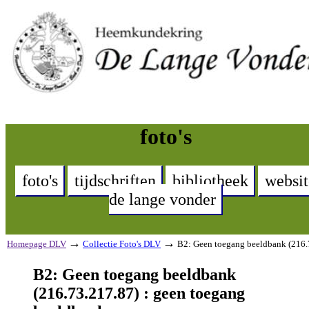
foto's
foto's
tijdschriften
bibliotheek
websit
de lange vonder
→
→
Homepage DLV
Collectie Foto's DLV
B2: Geen toegang beeldbank (216.
B2: Geen toegang beeldbank
(216.73.217.87) : geen toegang