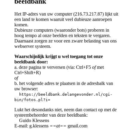
beeldbank
Het IP-adres van uw computer (216.73.217.87) lijkt uit
een land te komen waaruit veel dubieuze aanroepen
komen.
Dubieuze computers (waaronder bots) proberen in
hoog tempo al onze beelden en teksten te vergaren.
Daarnaast zorgen ze voor een zware belasting van ons
webserver systeem.
Waarschijnlijk krijgt u wel toegang tot onze
beeldbank door:
a. deze pagina te verversen (via: Ctrl+F5
of
met
Ctrl+Shift+R)
of
b. het volgende adres te plaatsen in de adresbalk van
uw browser:
https://beeldbank.delangevonder.nl/cgi-
bin/fotos.pl?i=
Lukt het desondanks niet, neem dan contact op met de
systeembeheerder van deze beeldbank:
Guido Klessens
E-mail: g.klessens
==at==
gmail.com